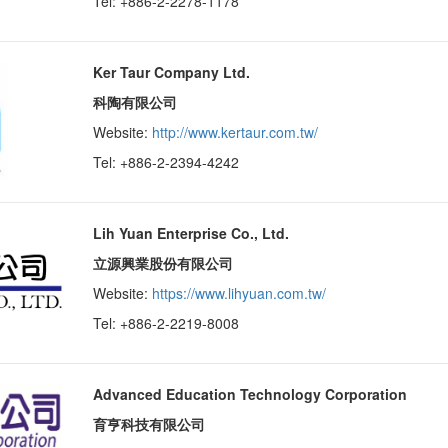
Tel: +886-2-2278-1178
Ker Taur Company Ltd.
科陶有限公司
Website:
http://www.kertaur.com.tw/
Tel: +886-2-2394-4242
Lih Yuan Enterprise Co., Ltd.
立源興業股份有限公司
Website:
https://www.lihyuan.com.tw/
Tel: +886-2-2219-8008
Advanced Education Technology Corporation
育亨科技有限公司