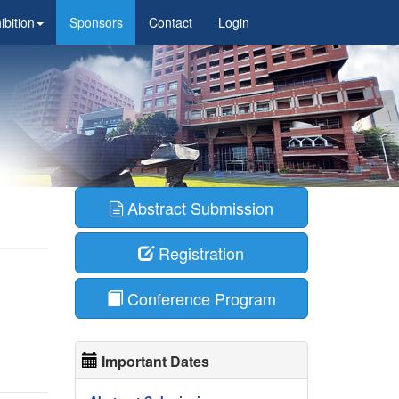
ibition
Sponsors
Contact
Login
Abstract Submission
Registration
Conference Program
Important Dates