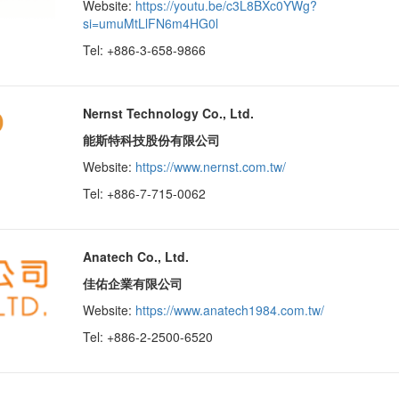
Website:
https://youtu.be/c3L8BXc0YWg?
si=umuMtLlFN6m4HG0l
Tel: +886-3-658-9866
Nernst Technology Co., Ltd.
能斯特科技股份有限公司
Website:
https://www.nernst.com.tw/
Tel: +886-7-715-0062
Anatech Co., Ltd.
佳佑企業有限公司
Website:
https://www.anatech1984.com.tw/
Tel: +886-2-2500-6520